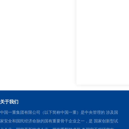
关于我们
中国一重集团有限公司（以下简称中国一重）是中央管理的 涉及国
家安全和国民经济命脉的国有重要骨干企业之一，是 国家创新型试