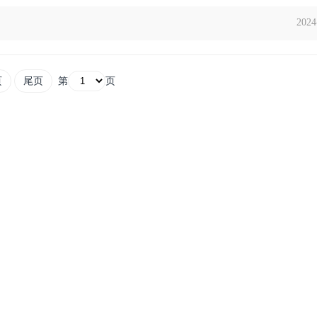
2024
页
尾页
第
页