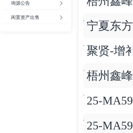
梧州鑫峰光
询源公告
闲置资产出售
宁夏东方钽
聚贤-增补
梧州鑫峰3
25-MA5
25-MA5