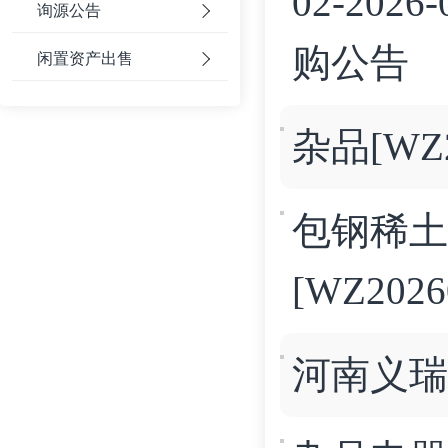
02-202
询源公告
购公告
闲置资产出售
杂品[WZ2
包钢稀土
[WZ202
河南义瑞2