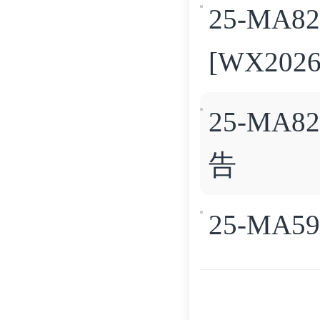
25-MA
[WX202
25-MA8
告
25-MA5