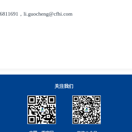
，li.guocheng@cfhi.com
关注我们