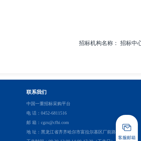
招标机构名称：
招标中
联系我们
中国一重招标采购平台
电 话：0452-6811516
邮 箱：cgzx@cfhi.com
地 址：黑龙江省齐齐哈尔市富拉尔基区厂前路
客服邮箱